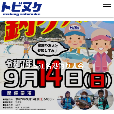
２０２５江名港釣り大会